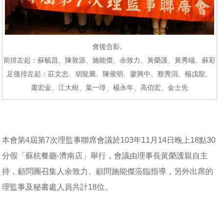
會後合影。
前排左起：蘇毓昌、陳敦源、施能傑、余致力、黃榮護、黃秀端、蘇彩
足後排左起：莊文忠、胡龍騰、陳俊明、廖興中、蔡秀涓、楊戊龍、
蕭宏金、江大樹、葉一璋、楊永年、高伯宏、金士先
本會第4屆第7次理監事聯席會議於103年11月14日晚上18點30
分假「蘇杭餐廳-濟南店」舉行，會議由理事長黃榮護親自主
持，顧問團召集人余致力、顧問施能傑蒞臨指導，另外出席的
理監事及秘書處人員共計18位。