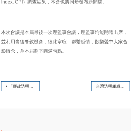
Index, CPI）調查結果，本會也將同步發布新聞稿。
本次會議是本屆最後一次理監事會議，理監事均能踴躍出席，
並利用會後餐敘機會，彼此寒暄，聯繫感情，歡樂聲中大家合
影留念，為本屆劃下圓滿句點。
文章導覽
「廉政透明論壇」落實治水預算、透明管理
台灣透明組織公佈2014年 全球清廉印象指數(CPI)新聞稿