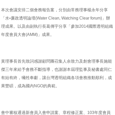
本次會議安排二個會務報告案，分別由常務理事楊永年分享
「水•廉政透明論壇(Water Clean, Watching Clear forum)」辦
理成果。以及由副執行長葛傳宇分享「參加2014國際透明組織
年度會員大會(AMM)」成果。
黃理事長首先致詞感謝顧問團召集人余致力及創會理事長施能
傑三年來給予會務不斷指導，也謝謝本屆理監事及秘書處同仁
有始有終，犧牲奉獻，讓台灣透明組織各項會務推動順利，成
果豐碩，成為國內NGO的典範。
會中審核通過新會員入會申請案、章程修正案、103年度會員