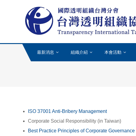
Skip to content
最新消息
組織介紹
本會活動
ISO 37001 Anti-Bribery Management
Corporate Social Responsibility (in Taiwan)
Best Practice Principles of Corporate Governan