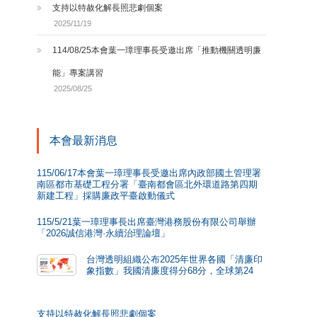
支持以特赦化解長照悲劇個案
2025/11/19
114/08/25本會葉一璋理事長受邀出席「推動機關透明廉
能」專案講習
2025/08/25
本會最新消息
115/06/17本會葉一璋理事長受邀出席內政部國土管理署
南區都市基礎工程分署「臺南都會區北外環道路第四期
新建工程」採購廉政平臺啟動儀式
115/5/21葉一璋理事長出席臺灣港務股份有限公司舉辦
「2026誠信港灣·永續治理論壇」
台灣透明組織公布2025年世界各國「清廉印
象指數」我國清廉度得分68分，全球第24
支持以特赦化解長照悲劇個案