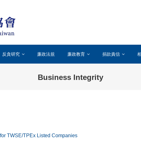
台灣透明組織TICT-TRANSPARENCY INT
國際上唯一專門致力於打擊貪汙腐敗的國際性非政府組織
反貪研究
廉政法規
廉政教育
捐款責信
Business Integrity
ce for TWSE/TPEx Listed Companies