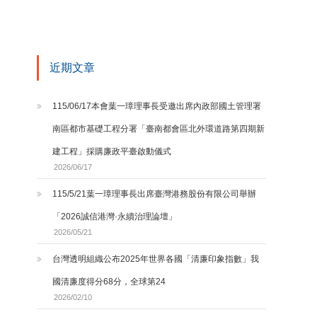
近期文章
115/06/17本會葉一璋理事長受邀出席內政部國土管理署
南區都市基礎工程分署「臺南都會區北外環道路第四期新
建工程」採購廉政平臺啟動儀式
2026/06/17
115/5/21葉一璋理事長出席臺灣港務股份有限公司舉辦
「2026誠信港灣·永續治理論壇」
2026/05/21
台灣透明組織公布2025年世界各國「清廉印象指數」我
國清廉度得分68分，全球第24
2026/02/10