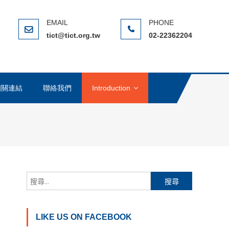
ERNATIONAL CHINESE TAIPEI
(NGO)，在全球反貪腐運動中扮演著重要的角色
tict@tict.org.tw
02-22362204
相關連結
聯絡我們
Introduction
搜尋關鍵字:
LIKE US ON FACEBOOK