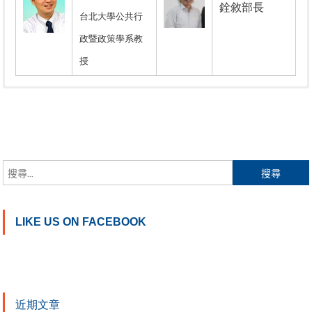
銓敘部長
台北大學公共行
政暨政策學系教
授
孫同文
陳俊明
陳勁甫
陳敦源
郭昱瑩
Tung-Wen Sun
Chun-Ming
Jin-Pu Chen
Don-Yun
Yu-Ying
Chen
Chen
Kuo
暨南大學公共行政與政策學系教授
元智大學社會暨
世新大學行政管
政策科學學系教
政治大學公共行
台北大學公共
搜尋關鍵字:
理學系副教授
授
政學系教授
行政暨政策學
系教授
邱志淳
方凱弘
LIKE US ON FACEBOOK
史美強
Chih-Chun
Kai-Hung
蕭宏金
Mei-Chiang
Chiu
Fang
Luke H.C.
Shih
Hsiao
世新大學行政管
世新大學行政管
近期文章
東海大學行政管
理學系教授
理學系副教授兼
義守大學公共