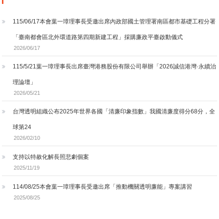
理暨政策學系教
系主任
政策與管理學
115/06/17本會葉一璋理事長受邀出席內政部國土管理署南區都市基礎工程分署
授
系教授
葉上葆
張宏林
「臺南都會區北外環道路第四期新建工程」採購廉政平臺啟動儀式
2026/06/17
李宗勳
Shang-Pao
Hong-Lin
蔡秀涓
Tzung-
Yeh
Jhang
Hsiu-
115/5/21葉一璋理事長出席臺灣港務股份有限公司舉辦「2026誠信港灣·永續治
Shiun Li
Chuan Tsai
理論壇」
高雄餐旅大學餐
公民監督國會聯
2026/05/21
中央警察大學行
旅暨會展行銷管
盟執行長
東吳大學政治
台灣透明組織公布2025年世界各國「清廉印象指數」我國清廉度得分68分，全
政管理學系暨研
理系教授
學系教授兼系
球第24
究所教授
主任
2026/02/10
莊文忠
洪綾君
支持以特赦化解長照悲劇個案
Wen-Jong
Ling-Chun
2025/11/19
Juang
Hung
114/08/25本會葉一璋理事長受邀出席「推動機關透明廉能」專案講習
中正大學政治學
成功大學政治
2025/08/25
系教授
學系副教授