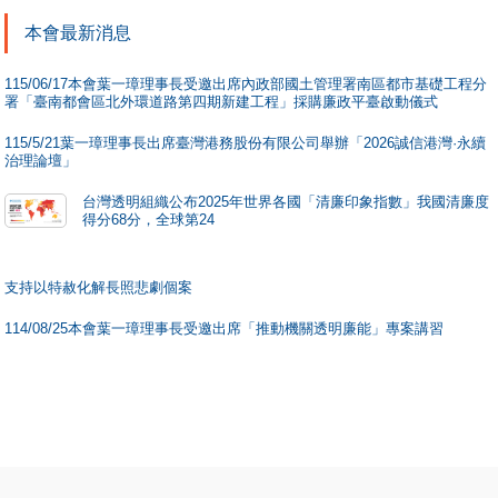
本會最新消息
李仲彬
賴森本
Chung-Pin
Sen-Been,
115/06/17本會葉一璋理事長受邀出席內政部國土管理署南區都市基礎工程分
署「臺南都會區北外環道路第四期新建工程」採購廉政平臺啟動儀式
Lee
Lai
台北大學公共行
審計部前審計
115/5/21葉一璋理事長出席臺灣港務股份有限公司舉辦「2026誠信港灣·永續
治理論壇」
政暨政策學系教
官
台灣透明組織公布2025年世界各國「清廉印象指數」我國清廉度
授
得分68分，全球第24
蔡馨芳
黃煥榮
支持以特赦化解長照悲劇個案
Catherine,
Huan-jung
Tsai
Huang
114/08/25本會葉一璋理事長受邀出席「推動機關透明廉能」專案講習
文化大學行政管
臺北市立大學
理學系副教授
社會暨公共事
務學系副教授
林博文