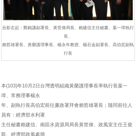
合影左起：鄭銘謙副署長、黃世偉局長、賴建信主任秘書、葉一璋執行
長、
賴哲雄署長、黃榮護理事長、楊永年教授、楊石金副署長、高伯宏副執
行長
本(103)年10月2日台灣透明組織黃榮護理事長率執行長葉一
璋、常務理事楊永
年、副執行長高伯宏前往廉政署拜會賴哲雄署長；隨同前往人
員有：經濟部水利署
主任秘書賴建信、南區水資源局局長黃世偉、政風室主任王俊
凱、經濟部政風處簡