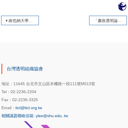
文章導覽
維也納大學東亞學院漢學系主任顧克禮(Christian Goebel)博士來訪
「廉政透明論壇」落實治水預算、透明管理
台灣透明組織協會
地址：11645 台北市文山區木柵路一段111號M513室
Tel：02-2236-2204
Fax：02-2236-3325
Email：
tict@tict.org.tw
相關議題聯絡信箱: ylee@shu.edu..tw