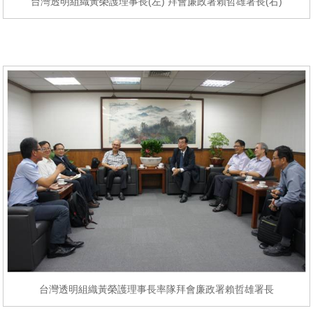
台灣透明組織黃榮護理事長(左) 拜會廉政署賴哲雄署長(右)
台灣透明組織黃榮護理事長率隊拜會廉政署賴哲雄署長