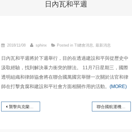
日內瓦和平週
2018/11/08
sphinx
Posted in
TI總會消息
,
最新消息
日內瓦和平週將於下週舉行，目的在透過建設和平與從歷史中
汲取經驗，找到解決暴力衝突的辦法。 11月7日星期三，國際
透明組織和律師協會將在聯合國萬國宮舉辦一次關於法官和律
師在打擊貪腐和建設和平社會方面相關作用的活動。
(MORE)
文章導覽
襲擊烏克蘭運動分子的煽動者必需面對審判
聯合國航運機構改革的障礙威脅到氣候