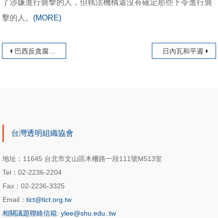
了涉嫌進行襲擊的人，但執法機構還沒有確定那些下令進行襲
擊的人。
(MORE)
文章導覽
巴西反貪腐的前進方向：對民主、人權和自由的承諾
日內瓦和平週
台灣透明組織協會
地址：11645 台北市文山區木柵路一段111號M513室
Tel：02-2236-2204
Fax：02-2236-3325
Email：
tict@tict.org.tw
相關議題聯絡信箱: ylee@shu.edu..tw