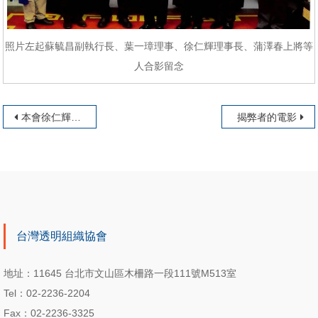
照片左起蘇毓昌副執行長、葉一璋理事、徐仁輝理事長、蒲澤春上將等
人合影留念
文章導覽
本會徐仁輝理事長拜會調查局蔡清祥局長
揭弊者的電影
台灣透明組織協會
地址：11645 台北市文山區木柵路一段111號M513室
Tel：02-2236-2204
Fax：02-2236-3325