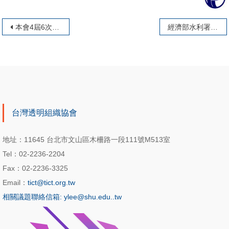
文章導覽
本會4屆6次理監事聯席會議圓滿落幕
經濟部水利署主秘賴建信拜會本會
台灣透明組織協會
地址：11645 台北市文山區木柵路一段111號M513室
Tel：02-2236-2204
Fax：02-2236-3325
Email：
tict@tict.org.tw
相關議題聯絡信箱: ylee@shu.edu..tw