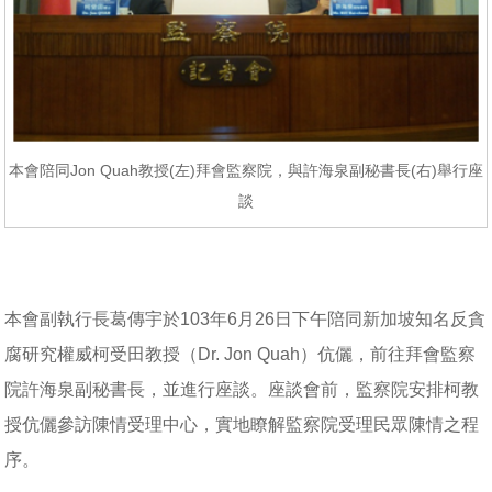
本會陪同Jon Quah教授(左)拜會監察院，與許海泉副秘書長(右)舉行座
談
本會副執行長葛傳宇於103年6月26日下午陪同新加坡知名反貪
腐研究權威柯受田教授（Dr. Jon Quah）伉儷，前往拜會監察
院許海泉副秘書長，並進行座談。座談會前，監察院安排柯教
授伉儷參訪陳情受理中心，實地瞭解監察院受理民眾陳情之程
序。