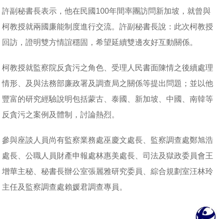
許副秘書長表示，他在民國100年間率團訪問新加坡，就曾與
柯教授就兩國廉能制度進行交流。許副秘書長說：此次柯教授
回訪，證明雙方情誼穩固，希望延續雙邊友好互動關係。
柯教授就監察院反貪污之角色、受理人民書面陳情之後續處理
情形、及與法務部廉政署及調查局之關係等提出問題；並以他
豐富的研究經驗說明包括蒙古、泰國、新加坡、中國、南韓等
反貪污之案例及體制，討論熱烈。
參與座談人員尚有監察業務處巫慶文處長、監察調查處鄭旭浩
處長、公職人員財產申報處林惠美處長、司法及獄政委員會王
增華主秘、秘書長辦公室張麗雅研究委員、綜合規劃室汪林玲
主任及監察調查處賴媛君調查專員。