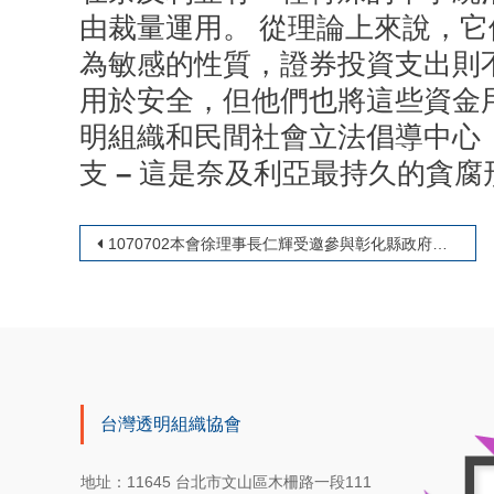
由裁量運用。 從理論上來說，
為敏感的性質，證券投資支出則
用於安全，但他們也將這些資金用
明組織和民間社會立法倡導中心（
支 – 這是奈及利亞最持久的貪
文章導覽
1070702本會徐理事長仁輝受邀參與彰化縣政府及彰化地檢署舉辦 「綠能首都、風光大縣」企業誠信宣言簽署儀式暨座談會
台灣透明組織協會
地址：11645 台北市文山區木柵路一段111