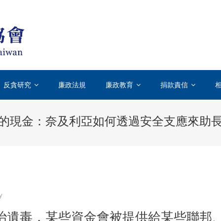
台灣透明組織TICT-TRANSPARENCY INT
國際上唯一專門致力於打擊貪汙腐敗的國際性非政府組織
反貪研究
廉政法規
廉政教育
捐款責信
的現金：奈及利亞如何透過安全支應來助
y
治遺毒，某些資金會被提供給某些聯邦