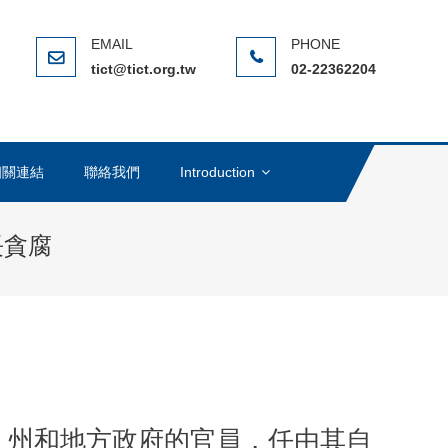
ERNATIONAL CHINESE TAIPEI
(NGO)，在全球反貪腐運動中扮演著重要的角色
tict@tict.org.tw
02-22362204
相關連結
聯絡我們
Introduction
長貪腐
、州和地方政府的官員，任由其自