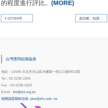
的程度進行評比。
(MORE)
文章導覽
107/9/6拜會TI-China執行長
資訊權：知識就是力量
台灣透明組織協會
地址：11645 台北市文山區木柵路一段111號M513室
Tel：02-2236-2204
Fax：02-2236-3325
Email：
tict@tict.org.tw
相關議題聯絡信箱: ylee@shu.edu..tw