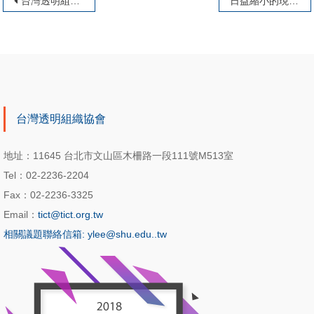
文章導覽
台灣透明組織公布2023年世界各國「清廉印象指數」我國清廉度全球第28，得分67分 新聞稿
日益縮小的現實
台灣透明組織協會
地址：11645 台北市文山區木柵路一段111號M513室
Tel：02-2236-2204
Fax：02-2236-3325
Email：
tict@tict.org.tw
相關議題聯絡信箱: ylee@shu.edu..tw