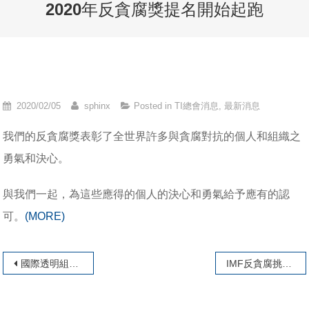
2020年反貪腐獎提名開始起跑
2020/02/05
sphinx
Posted in
TI總會消息
,
最新消息
我們的反貪腐獎表彰了全世界許多與貪腐對抗的個人和組織之
勇氣和決心。
與我們一起，為這些應得的個人的決心和勇氣給予應有的認
可。
(MORE)
文章導覽
國際透明組織德國分會歡迎對Karin Strenz和Eduard Lintner進行貪腐調查
IMF反貪腐挑戰