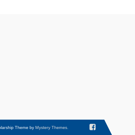
olarship Theme by
Mystery Themes
.