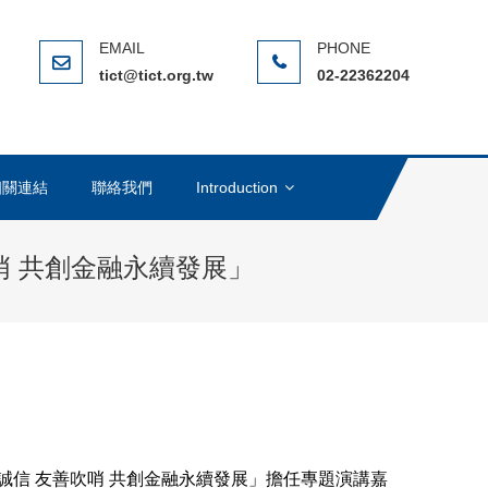
ERNATIONAL CHINESE TAIPEI
(NGO)，在全球反貪腐運動中扮演著重要的角色
tict@tict.org.tw
02-22362204
相關連結
聯絡我們
Introduction
哨 共創金融永續發展」
攜手誠信 友善吹哨 共創金融永續發展」擔任專題演講嘉