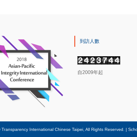
到訪人數
自2009年起
y International Chinese Taipei, All Rights Reserved.
|
Sch