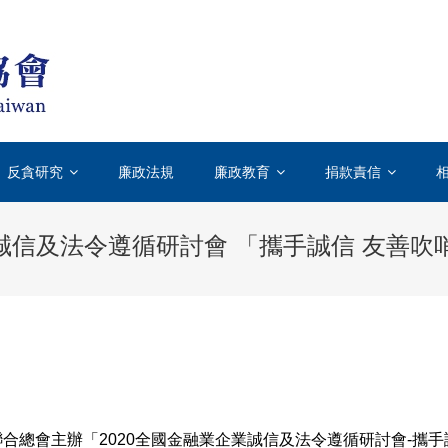
台灣透明組織TICT-TRANSPARENCY INT
國際上唯一專門致力於打擊貪汙腐敗的國際性非政府組織
反貪研究
廉政法規
廉政教育
捐款責信
業誠信及法令遵循研討會 「攜手誠信 友善吹
務業聯合總會主辦「2020全國金融業企業誠信及法令遵循研討會-