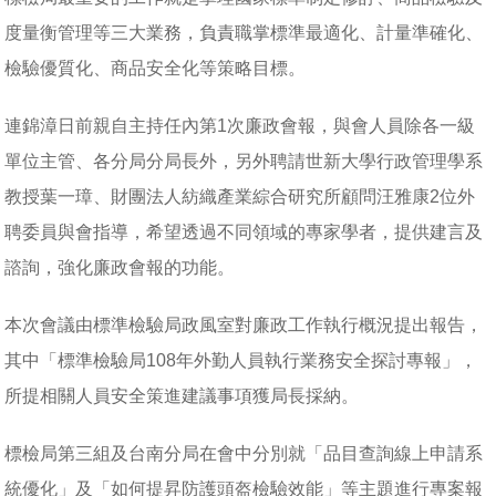
度量衡管理等三大業務，負責職掌標準最適化、計量準確化、
檢驗優質化、商品安全化等策略目標。
連錦漳日前親自主持任內第1次廉政會報，與會人員除各一級
單位主管、各分局分局長外，另外聘請世新大學行政管理學系
教授葉一璋、財團法人紡織產業綜合研究所顧問汪雅康2位外
聘委員與會指導，希望透過不同領域的專家學者，提供建言及
諮詢，強化廉政會報的功能。
本次會議由標準檢驗局政風室對廉政工作執行概況提出報告，
其中「標準檢驗局108年外勤人員執行業務安全探討專報」，
所提相關人員安全策進建議事項獲局長採納。
標檢局第三組及台南分局在會中分別就「品目查詢線上申請系
統優化」及「如何提昇防護頭盔檢驗效能」等主題進行專案報