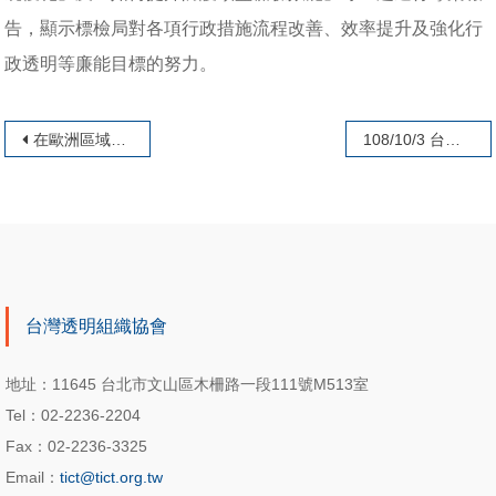
告，顯示標檢局對各項行政措施流程改善、效率提升及強化行
政透明等廉能目標的努力。
文章導覽
在歐洲區域和城市週活動中展示了屢獲殊榮的廉潔公約
108/10/3 台中市政府結合中部9縣市、TI本會等共同舉辦「2019廉能政府、透明台灣國際交流系列活動」
台灣透明組織協會
地址：11645 台北市文山區木柵路一段111號M513室
Tel：02-2236-2204
Fax：02-2236-3325
Email：
tict@tict.org.tw