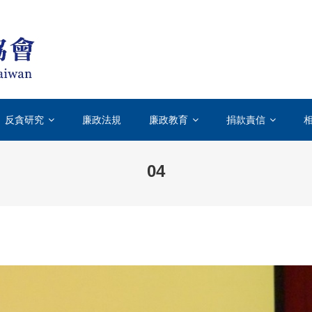
台灣透明組織TICT-TRANSPARENCY INT
國際上唯一專門致力於打擊貪汙腐敗的國際性非政府組織
反貪研究
廉政法規
廉政教育
捐款責信
04