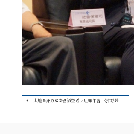
文章導覽
亞太地區廉政國際會議暨透明組織年會-《推動醫療體系的透明化與互信》論壇