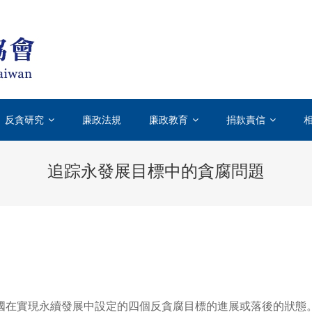
台灣透明組織TICT-TRANSPARENCY INT
國際上唯一專門致力於打擊貪汙腐敗的國際性非政府組織
反貪研究
廉政法規
廉政教育
捐款責信
追踪永發展目標中的貪腐問題
國在實現永續發展中設定的四個反貪腐目標的進展或落後的狀態