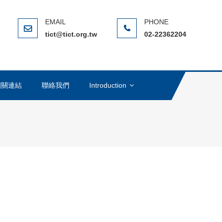
ERNATIONAL CHINESE TAIPEI
(NGO)，在全球反貪腐運動中扮演著重要的角色
tict@tict.org.tw
02-22362204
相關連結
聯絡我們
Introduction
。