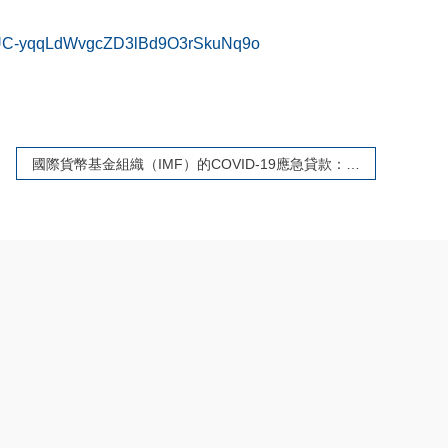
-2eUC-yqqLdWvgcZD3lBd9O3rSkuNq9o
國際貨幣基金組織（IMF）的COVID-19應急貸款：四個國家的個案調查