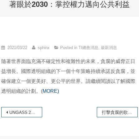
著眼於2030：掌控權力邁向公共利益
2021/03/22
sphinx
Posted in
TI總會消息
,
最新消息
隨著世界面臨充滿不確定性和複雜性的未來，貪腐的威脅正日
益增長。國際透明組織的下一個十年策略持續承諾反貪腐，並
確保建立一個更美好、更公平的世界。請繼續閱讀以了解國際
透明組織的計劃。(
MORE)
文章導覽
UNGASS 2021：為了公共利益致力於企業所有權的透明化
打擊貪腐的歌曲：CPI 2020的播放清單