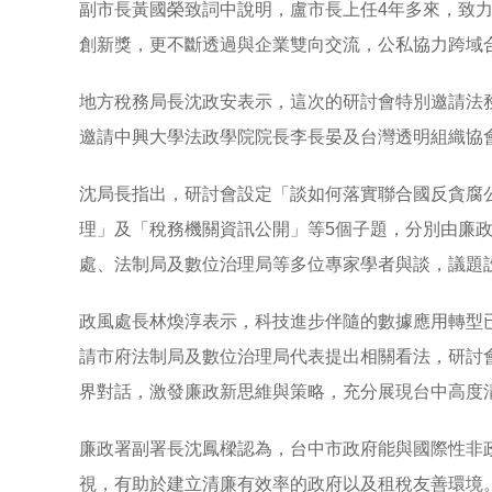
副市長黃國榮致詞中說明，盧市長上任4年多來，致
創新獎，更不斷透過與企業雙向交流，公私協力跨域
地方稅務局長沈政安表示，這次的研討會特別邀請法
邀請中興大學法政學院院長李長晏及台灣透明組織協
沈局長指出，研討會設定「談如何落實聯合國反貪腐
理」及「稅務機關資訊公開」等5個子題，分別由廉
處、法制局及數位治理局等多位專家學者與談，議題
政風處長林煥淳表示，科技進步伴隨的數據應用轉型
請市府法制局及數位治理局代表提出相關看法，研討
界對話，激發廉政新思維與策略，充分展現台中高度
廉政署副署長沈鳳樑認為，台中市政府能與國際性非
視，有助於建立清廉有效率的政府以及租稅友善環境