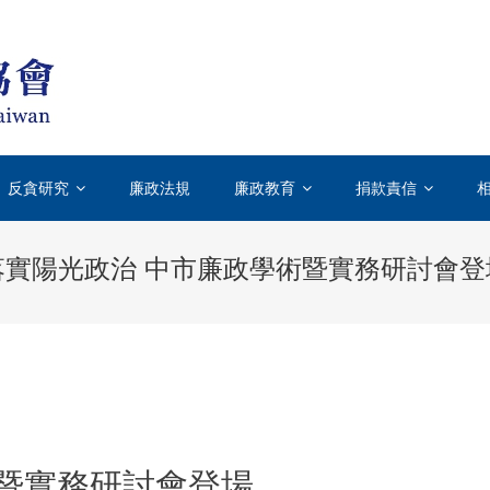
台灣透明組織TICT-TRANSPARENCY INT
國際上唯一專門致力於打擊貪汙腐敗的國際性非政府組織
反貪研究
廉政法規
廉政教育
捐款責信
落實陽光政治 中市廉政學術暨實務研討會登
術暨實務研討會登場