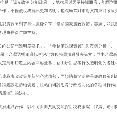
力推動「陽光政治 效能政府」，地稅局與民眾接觸面廣，能面對
合作，不僅使稅務資訊更加透明，也讓民眾對市府實踐廉能政策
務部廉政署副署長沈鳳樑分享「當前國家廉政政策」專題，並規
會理事長徐仁輝主持。
公約公部門透明度要求」、「稅務廉政課責管理與案例分析」、
政署、台灣透明組織協會與地方稅務局擔綱發表論文，並由台灣
設定清晰切題且內容兼容並蓄，藉由研討思考行政透明化的各種
已成為廉政政策創新的必然趨勢，而預防勝於治療是廉政政策創
會議題設定清晰切題，且藉由研討思考行政透明化的各種可行作
清廉治理的決心。
政府組織合作，以不同面向共同交流探討稅務廉潔、課責、透明
。