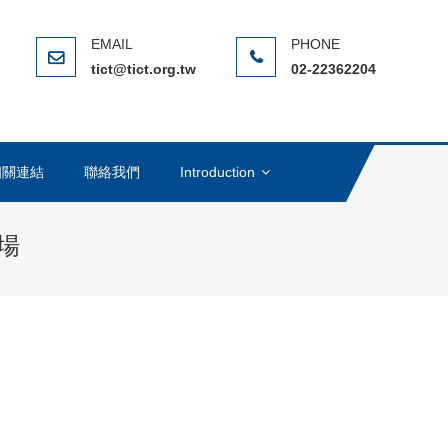
ERNATIONAL CHINESE TAIPEI
(NGO)，在全球反貪腐運動中扮演著重要的角色
tict@tict.org.tw
02-22362204
相關連結
聯絡我們
Introduction
場