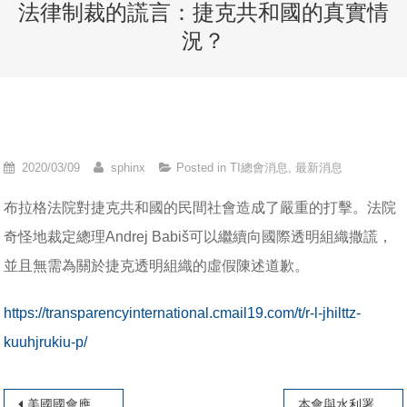
法律制裁的謊言：捷克共和國的真實情
況？
2020/03/09
sphinx
Posted in
TI總會消息
,
最新消息
布拉格法院對捷克共和國的民間社會造成了嚴重的打擊。法院
奇怪地裁定總理Andrej Babiš可以繼續向國際透明組織撒謊，
並且無需為關於捷克透明組織的虛假陳述道歉。
https://transparencyinternational.cmail19.com/t/r-l-jhilttz-
kuuhjrukiu-p/
文章導覽
美國國會應迅速採取行動通過《防止國外勒索法案》
本會與水利署北區水資源局共同舉辦「石門水庫清淤行政透明座談會」