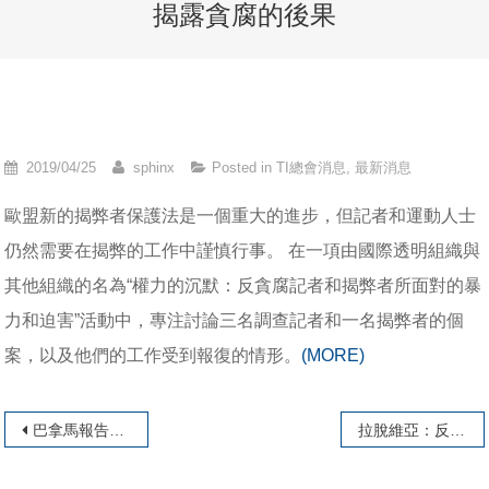
揭露貪腐的後果
2019/04/25
sphinx
Posted in
TI總會消息
,
最新消息
歐盟新的揭弊者保護法是一個重大的進步，但記者和運動人士
仍然需要在揭弊的工作中謹慎行事。 在一項由國際透明組織與
其他組織的名為“權力的沉默：反貪腐記者和揭弊者所面對的暴
力和迫害”活動中，專注討論三名調查記者和一名揭弊者的個
案，以及他們的工作受到報復的情形。
(MORE)
文章導覽
巴拿馬報告三年後
拉脫維亞：反貪腐如何導致變革