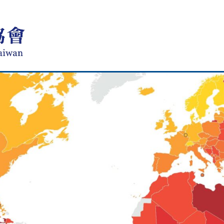
台灣透明組織TICT-TRANSPARENCY INT
國際上唯一專門致力於打擊貪汙腐敗的國際性非政府組織
反貪研究
廉政法規
廉政教育
捐款責信