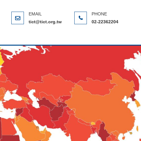
ERNATIONAL CHINESE TAIPEI
(NGO)，在全球反貪腐運動中扮演著重要的角色
tict@tict.org.tw
02-22362204
相關連結
聯絡我們
Introduction