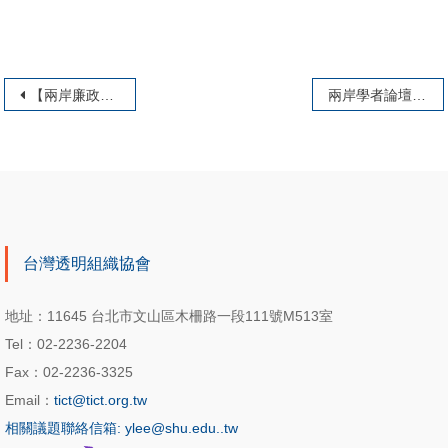
文章導覽
【兩岸廉政志工交流 台藝大VS.湖南大學】
兩岸學者論壇 【公民素養與廉政治理】學術研討會
台灣透明組織協會
地址：11645 台北市文山區木柵路一段111號M513室
Tel：02-2236-2204
Fax：02-2236-3325
Email：
tict@tict.org.tw
相關議題聯絡信箱: ylee@shu.edu..tw