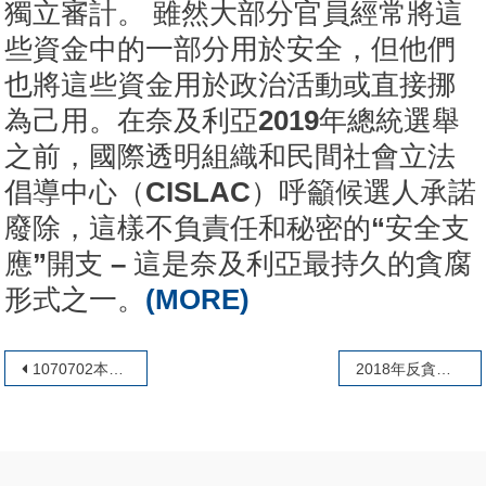
獨立審計。 雖然大部分官員經常將這
些資金中的一部分用於安全，但他們
也將這些資金用於政治活動或直接挪
為己用。在奈及利亞2019年總統選舉
之前，國際透明組織和民間社會立法
倡導中心（CISLAC）呼籲候選人承諾
廢除，這樣不負責任和秘密的“安全支
應”開支 – 這是奈及利亞最持久的貪腐
形式之一。
(MORE)
文章導覽
1070702本會徐理事長仁輝受邀參與彰化縣政府及彰化地檢署舉辦 「綠能首都、風光大縣」企業誠信宣言簽署儀式暨座談會
2018年反貪腐獎