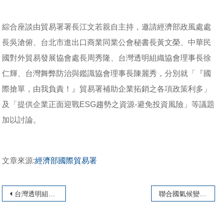
綜合座談由貿易署署長江文若親自主持，邀請經濟部政風處處
長吳滄俯、台北市進出口商業同業公會秘書長黃文榮、中華民
國對外貿易發展協會處長周秀隆、台灣透明組織協會理事長徐
仁輝、台灣舞弊防治與鑑識協會理事長陳麗秀，分別就「『國
際搶單，由我負責！』貿易署補助企業拓銷之各項政策利多」
及「提供企業正面迎戰ESG趨勢之資源-避免投資風險」等議題
加以討論。
文章來源:
經濟部國際貿易署
文章導覽
台灣透明組織協會第七屆第1次會員大會暨 第八屆第1次理監事會
聯合國氣候變遷框架公約(UNFCCC)第28屆大會(COP28)，各界領袖在杜拜討論如何將全球溫度的升溫現象控制在工業化之前的水準