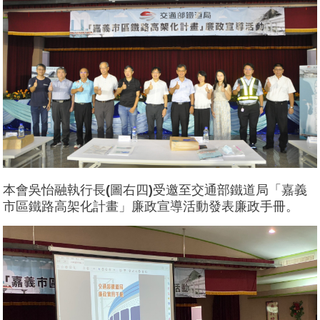
本會吳怡融執行長(圖右四)受邀至交通部鐵道局「嘉義
市區鐵路高架化計畫」廉政宣導活動發表廉政手冊。