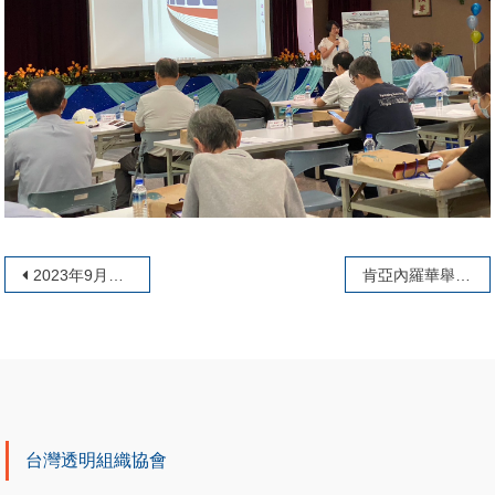
文章導覽
2023年9月1日國際透明組織國防安全專案辦公室倡議部長(ARA MARCEN NAVAL)率團蒞臨本會，並同時與韓國、馬來西亞、印尼、臺灣分會進行Transparency International Defence & Security Regional Conference
肯亞內羅華舉行的非洲氣候高峰會(Africa Climate Summit)齊聚非洲各國，共同制定減緩氣候與適應戰略的國際規範
台灣透明組織協會