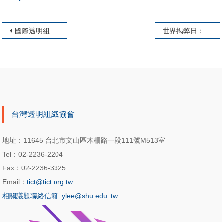
文章導覽
國際透明組織譴責暗中監督記者、學術界和公民社會組織
世界揭弊日：2020年將不再有藉口任揭弊者不受保護
台灣透明組織協會
地址：11645 台北市文山區木柵路一段111號M513室
Tel：02-2236-2204
Fax：02-2236-3325
Email：
tict@tict.org.tw
相關議題聯絡信箱: ylee@shu.edu..tw