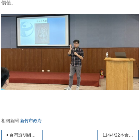
價值。
相關新聞:
新竹市政府
文章導覽
台灣透明組織公布2024年世界各國「清廉印象指數」我國清廉度得分67分，全球第25
114/4/22本會陳俊明理事受邀出席高公局召開國1甲新建工程機關採購廉政平臺聯繫會議