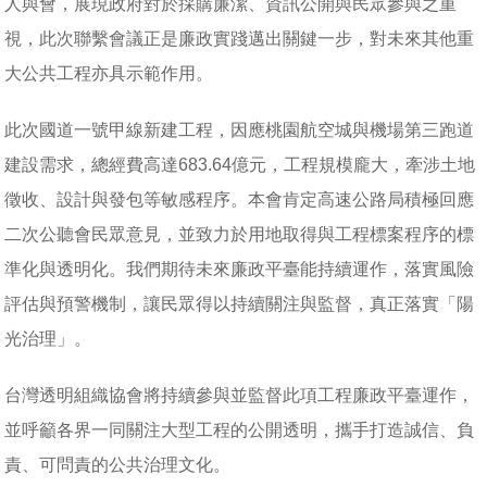
人與會，展現政府對於採購廉潔、資訊公開與民眾參與之重
視，此次聯繫會議正是廉政實踐邁出關鍵一步，對未來其他重
大公共工程亦具示範作用。
此次國道一號甲線新建工程，因應桃園航空城與機場第三跑道
建設需求，總經費高達683.64億元，工程規模龐大，牽涉土地
徵收、設計與發包等敏感程序。本會肯定高速公路局積極回應
二次公聽會民眾意見，並致力於用地取得與工程標案程序的標
準化與透明化。我們期待未來廉政平臺能持續運作，落實風險
評估與預警機制，讓民眾得以持續關注與監督，真正落實「陽
光治理」。
台灣透明組織協會將持續參與並監督此項工程廉政平臺運作，
並呼籲各界一同關注大型工程的公開透明，攜手打造誠信、負
責、可問責的公共治理文化。