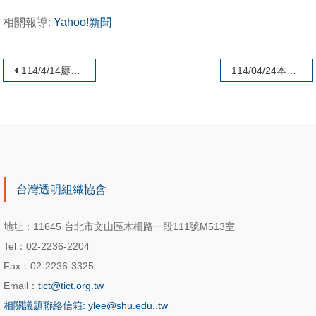
相關報導:
Yahoo!新聞
文章導覽
114/4/14廖興中副執行長受邀參加竹市府政風處「透明晶質獎」專題講座
114/04/24本會葉一璋理事長受邀出席「彰化縣114年健全綠能產業發展座談會」
台灣透明組織協會
地址：11645 台北市文山區木柵路一段111號M513室
Tel：02-2236-2204
Fax：02-2236-3325
Email：
tict@tict.org.tw
相關議題聯絡信箱: ylee@shu.edu..tw