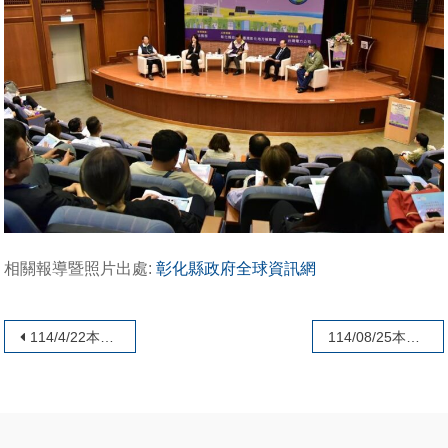
相關報導暨照片出處:
彰化縣政府全球資訊網
文章導覽
114/4/22本會陳俊明理事受邀出席高公局召開國1甲新建工程機關採購廉政平臺聯繫會議
114/08/25本會葉一璋理事長受邀出席「推動機關透明廉能」專案講習