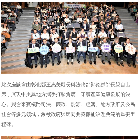
此次座談會由彰化縣王惠美縣長與法務部鄭銘謙部長親自出
席，展現中央與地方攜手打擊貪腐、守護產業健康發展的決
心。與會來賓橫跨司法、廉政、能源、經濟、地方政府及公民
社會等多元領域，象徵政府與民間共築廉能治理典範的重要里
程碑。